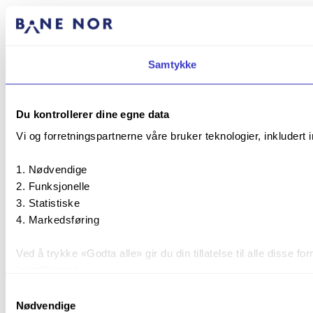
Samtykke
Du kontrollerer dine egne data
Vi og forretningspartnerne våre bruker teknologier, inkludert 
Nødvendige
Funksjonelle
Statistiske
Markedsføring
Ved å trykke «Godta alle» gir du din tillatelse til alle diss
innstillingene».
Samtykkevalg
Du kan trekke tilbake samtykket ditt til enhver tid ved å trykk
Nødvendige