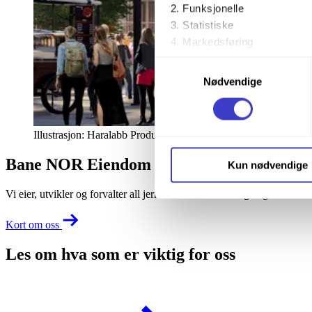
Funksjonelle
Statistiske
Markedsføring
Samtykkevalg
Ved å trykke «Godta alle» gir 
Nødvendige
trykke på avmerkingsboksen u
Du kan trekke tilbake samtykke
Illustrasjon: Haralabb Productions
Du kan lese mer om hvordan v
Bane NOR Eiendom
Kun nødvendige
personopplysninger på vår s
Vi eier, utvikler og forvalter all jernbaneeiendom i Norge og er lande
Kort om oss
Les om hva som er viktig for oss