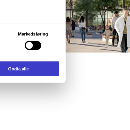
let du vil samtykke til ved å
Markedsføring
enstre hjørne av nettsiden.
i samler inn og behandler
Godta alle