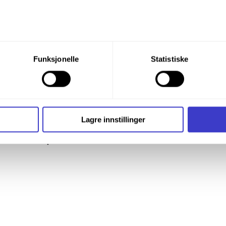
du din tillatelse til alle disse formålene. Du kan også velge formå
Funksjonelle
Statistiske
nder formålet, og deretter trykke «Lagre innstillingene».
t ditt til enhver tid ved å trykke på det lille ikonet i nederste v
i bruker informasjonskapsler og annen teknologi, og hvordan v
Lagre innstillinger
ide
Informasjonskapsler (Cookies)
.
ts ledende knutepunktutvikler.