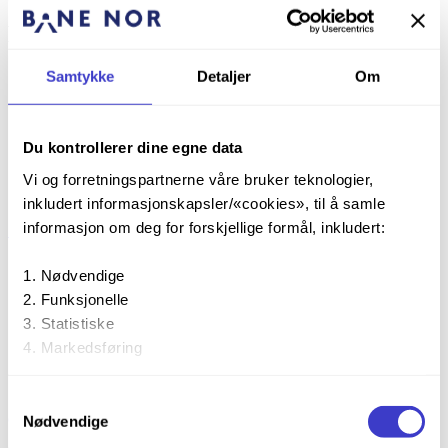
Pressekontakt
Samtykke
Detaljer
Om
Du kontrollerer dine egne data
Vi og forretningspartnerne våre bruker teknologier,
inkludert informasjonskapsler/«cookies», til å samle
+47 916 56 565
informasjon om deg for forskjellige formål, inkludert:
Starter oppringing
Nødvendige
Funksjonelle
Statistiske
Markedsføring
Ved å trykke «Godta alle» gir du din tillatelse til alle disse
presse@banenor.no
Samtykkevalg
(Åpner ditt e-postprogram)
formålene. Du kan også velge formålet du vil samtykke til
Nødvendige
ved å trykke på avmerkingsboksen under formålet, og