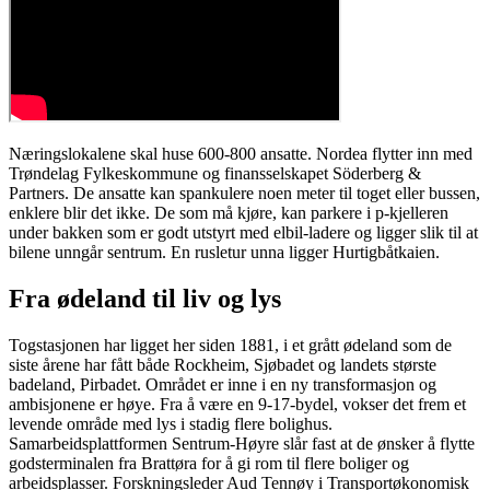
Næringslokalene skal huse 600-800 ansatte. Nordea flytter inn med
Trøndelag Fylkeskommune og finansselskapet Söderberg &
Partners. De ansatte kan spankulere noen meter til toget eller bussen,
enklere blir det ikke. De som må kjøre, kan parkere i p-kjelleren
under bakken som er godt utstyrt med elbil-ladere og ligger slik til at
bilene unngår sentrum. En rusletur unna ligger Hurtigbåtkaien.
Fra ødeland til liv og lys
Togstasjonen har ligget her siden 1881, i et grått ødeland som de
siste årene har fått både Rockheim, Sjøbadet og landets største
badeland, Pirbadet. Området er inne i en ny transformasjon og
ambisjonene er høye. Fra å være en 9-17-bydel, vokser det frem et
levende område med lys i stadig flere bolighus.
Samarbeidsplattformen Sentrum-Høyre slår fast at de ønsker å flytte
godsterminalen fra Brattøra for å gi rom til flere boliger og
arbeidsplasser. Forskningsleder Aud Tennøy i Transportøkonomisk