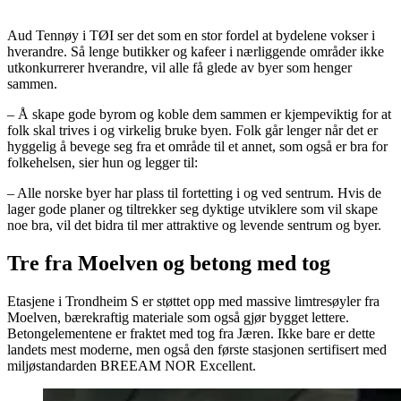
Aud Tennøy i TØI ser det som en stor fordel at bydelene vokser i
hverandre. Så lenge butikker og kafeer i nærliggende områder ikke
utkonkurrerer hverandre, vil alle få glede av byer som henger
sammen.
– Å skape gode byrom og koble dem sammen er kjempeviktig for at
folk skal trives i og virkelig bruke byen. Folk går lenger når det er
hyggelig å bevege seg fra et område til et annet, som også er bra for
folkehelsen, sier hun og legger til:
– Alle norske byer har plass til fortetting i og ved sentrum. Hvis de
lager gode planer og tiltrekker seg dyktige utviklere som vil skape
noe bra, vil det bidra til mer attraktive og levende sentrum og byer.
Tre fra Moelven og betong med tog
Etasjene i Trondheim S er støttet opp med massive limtresøyler fra
Moelven, bærekraftig materiale som også gjør bygget lettere.
Betongelementene er fraktet med tog fra Jæren. Ikke bare er dette
landets mest moderne, men også den første stasjonen sertifisert med
miljøstandarden BREEAM NOR Excellent.