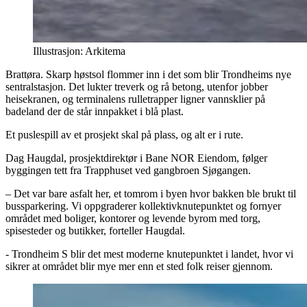
Illustrasjon: Arkitema
Brattøra. Skarp høstsol flommer inn i det som blir Trondheims nye
sentralstasjon. Det lukter treverk og rå betong, utenfor jobber
heisekranen, og terminalens rulletrapper ligner vannsklier på
badeland der de står innpakket i blå plast.
Et puslespill av et prosjekt skal på plass, og alt er i rute.
Dag Haugdal, prosjektdirektør i Bane NOR Eiendom, følger
byggingen tett fra Trapphuset ved gangbroen Sjøgangen.
– Det var bare asfalt her, et tomrom i byen hvor bakken ble brukt til
bussparkering. Vi oppgraderer kollektivknutepunktet og fornyer
området med boliger, kontorer og levende byrom med torg,
spisesteder og butikker, forteller Haugdal.
- Trondheim S blir det mest moderne knutepunktet i landet, hvor vi
sikrer at området blir mye mer enn et sted folk reiser gjennom.