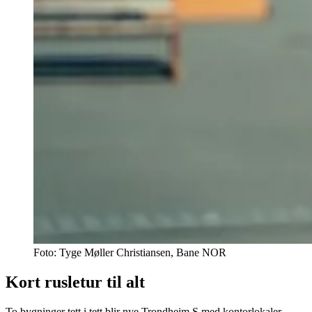
Foto:
Tyge Møller Christiansen, Bane NOR
Kort rusletur til alt
To bygninger tett i tett blir nye Trondheim S med kontorlokaler