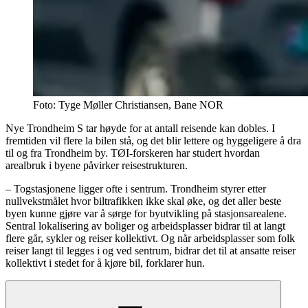
Foto:
Tyge Møller Christiansen, Bane NOR
Nye Trondheim S tar høyde for at antall reisende kan dobles. I
fremtiden vil flere la bilen stå, og det blir lettere og hyggeligere å dra
til og fra Trondheim by. TØI-forskeren har studert hvordan
arealbruk i byene påvirker reisestrukturen.
– Togstasjonene ligger ofte i sentrum. Trondheim styrer etter
nullvekstmålet hvor biltrafikken ikke skal øke, og det aller beste
byen kunne gjøre var å sørge for byutvikling på stasjonsarealene.
Sentral lokalisering av boliger og arbeidsplasser bidrar til at langt
flere går, sykler og reiser kollektivt. Og når arbeidsplasser som folk
reiser langt til legges i og ved sentrum, bidrar det til at ansatte reiser
kollektivt i stedet for å kjøre bil, forklarer hun.