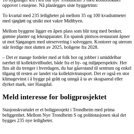
oppover i etasjene. Nå planlegges siste byggetrinn:
To kvartal med 235 leiligheter på mellom 35 og 100 kvadratmeter
med sjøgløtt og utsikt mot vakre Midtbyen.
Mellom byggene ligger en åpen plass som blir torg med benker,
grønne planter og lekeapparater. En spansk pintxos-restaurant åpner
ut mot Sjøgangen med uteservering i solveggen. Kontorer og uterom
står ferdige mot slutten av 2025, boligene fra 2028.
– Det er mange fordeler med at folk bor og jobber i umiddelbar
nærhet til kollektivtilbudet, både fra et by- og miljøperspektiv. Her
fins alt du trenger i hverdagen, du har gåavstand til sentrum og enkel
tilgang til resten av landet via kollektivtransport. Det er også en stor
klimagevinst i å bygge på grått og unngå å ta av skogsareal eller
dyrket mark, sier Haugdal.
Meld interesse for boligprosjektet
Stasjonskvartalet er et boligprosjekt i Trondheim med prima
beliggenhet. Mellom Nye Trondheim S og politistasjonen skal det
bygges 235 nye leiligheter.