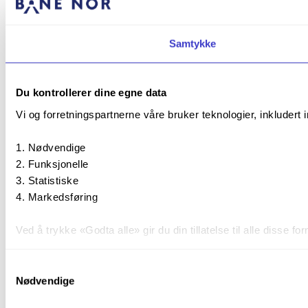
Samtykke
Du kontrollerer dine egne data
Vi og forretningspartnerne våre bruker teknologier, inkludert 
Nødvendige
Funksjonelle
Statistiske
Markedsføring
Ved å trykke «Godta alle» gir du din tillatelse til alle disse
Du kan trekke tilbake samtykket ditt til enhver tid ved å trykk
Samtykkevalg
Nødvendige
Du kan lese mer om hvordan vi bruker informasjonskapsler o