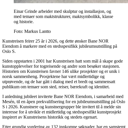
Einar Grinde arbeider med skulptur og installasjon, og
med temaer som maktstrukturer, maktsymbolikk, klasse
og historie.
Foto:
Markus Lantto
Kunstreisen feirer 25 år i 2026, og dette ønsker Bane NOR
Eiendom å markere med en stedsspesifikk jubileumsutstilling på
Oslo S.
Siden oppstarten i 2001 har Kunstreisen hatt som mål å skape gode
kunstopplevelser for togreisende og andre som besøker stasjonen.
Historien om Kunstreisen favner 146 ulike prosjekter og er unik i
norsk sammenheng. Prosjektene har vært midlertidige og
utprøvende, og de har gått i dialog med et bredt og sammensatt
publikum om temaer som sted, reiser, bærekraft og identitet.
I anledning jubileet inviterte Bane NOR Eiendom, i samarbeid med
Mesén, til en åpen prekvalifisering for en jubileumsutstilling på Oslo
S i 2026. Kunstnere og kunstnergrupper ble invitert til å melde sin
interesse for å utvikle et midlertidig og stedsspesifikt kunstprosjekt
inspirert av Kunstreisens historikk og stedets egenart.
Etter grundig vurdering av 132 innkomne søknader, har en samstemt