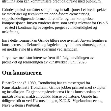
utstilling som kan kommunisere bredt og direkte med publikum.
Grindes praksis omfatter skulptur og installasjoner i et bredt spekter
av materialer og teknikker, fra oppblåsbare elementer og
søppelsekkelignende former, til relieffer og mer komplekse
komposisjoner. Juryen vurderer dette som særlig relevant for Oslo S
– et sted i kontinuerlig bevegelse, preget av midlertidighet og
utskiftning.
Inn i dette rommet kan Grinde tilføre noe uventet. Juryen fremhever
kunstnerens intellektuelle og lagdelte uttrykk, hans uforutsigbarhet
og uredde evne til å stille spørsmål ved samtiden.
Juryen ser med stor interesse frem til å følge utviklingen av
prosjektet og realiseringen av kunstverket i juni i 2026.
Om kunstneren
Einar Grinde (f. 1989, Trondheim) har en mastergrad fra
Kunstakademiet i Trondheim. Grinde jobber primært med skulptur
og installasjon. Et gjennomgående tema i hans kunstnerskap er
maktstrukturer, maktsymbolikk, klasse og historie. Grinde har
tidligere stilt ut ved Høstutstillingen, K-U-K, Vigelandmuseet og
Nave Galeria i Portugal.