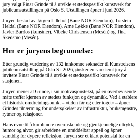
jury valgt Einar Grinde til å utvikle et stedsspesifikt kunstverk for
jubileumsutstillingen på Oslo S. Utstillingen åpner i juni 2026.
Juryen bestod av Jørgen Lillehol (Bane NOR Eiendom), Torstein
Heldal (Bane NOR Eiendom), Arne Løkke (Bane NOR Eiendom),
Javier Barrios (kunstner), Vibeke Christensen (Mesén) og Tina
Skedsmo (Mesén).
Her er juryens begrunnelse:
Etter grundig vurdering av 132 innkomne søknader til Kunstreisens
jubileumsutstilling på Oslo S i 2026, ønsker en samstemt jury å
invitere Einar Grinde til å utvikle et stedsspesifikt kunstverk for
stasjonen.
Juryen mener at Grinde, i sin motivasjonstekst, på en overbevisende
måte treffer kjernen av stedets funksjon og dynamikk. Ved å etablere
et historisk omdreiningspunkt – «tiden før og etter toget» – åpner
Grindes tilnærming for undersøkelser av infrastruktur, bruksmønstre,
rytmer og relasjoner.
Hans evne til å kombinere overraskende og gjenkjennelige uttrykk,
humor og alvor, gir arbeidene en umiddelbar appell og åpner
samtidig for dypere refleksjon. Juryen ser et klart potensial for en