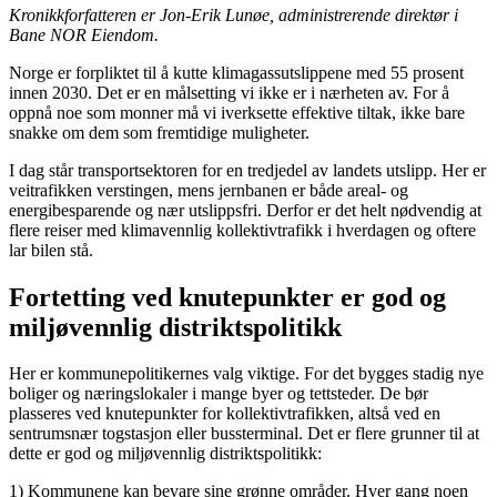
Kronikkforfatteren er Jon-Erik Lunøe, administrerende direktør i
Bane NOR Eiendom.
Norge er forpliktet til å kutte klimagassutslippene med 55 prosent
innen 2030. Det er en målsetting vi ikke er i nærheten av. For å
oppnå noe som monner må vi iverksette effektive tiltak, ikke bare
snakke om dem som fremtidige muligheter.
I dag står transportsektoren for en tredjedel av landets utslipp. Her er
veitrafikken verstingen, mens jernbanen er både areal- og
energibesparende og nær utslippsfri. Derfor er det helt nødvendig at
flere reiser med klimavennlig kollektivtrafikk i hverdagen og oftere
lar bilen stå.
Fortetting ved knutepunkter er god og
miljøvennlig distriktspolitikk
Her er kommunepolitikernes valg viktige. For det bygges stadig nye
boliger og næringslokaler i mange byer og tettsteder. De bør
plasseres ved knutepunkter for kollektivtrafikken, altså ved en
sentrumsnær togstasjon eller bussterminal. Det er flere grunner til at
dette er god og miljøvennlig distriktspolitikk:
1) Kommunene kan bevare sine grønne områder. Hver gang noen