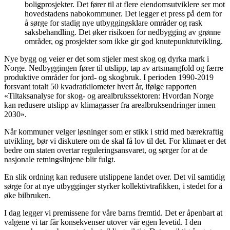
boligprosjekter. Det fører til at flere eiendomsutviklere ser mot
hovedstadens nabokommuner. Det legger et press på dem for
å sørge for stadig nye utbyggingsklare områder og rask
saksbehandling. Det øker risikoen for nedbygging av grønne
områder, og prosjekter som ikke gir god knutepunktutvikling.
Nye bygg og veier er det som stjeler mest skog og dyrka mark i
Norge. Nedbyggingen fører til utslipp, tap av artsmangfold og færre
produktive områder for jord- og skogbruk. I perioden 1990-2019
forsvant totalt 50 kvadratkilometer hvert år, ifølge rapporten
«Tiltaksanalyse for skog- og arealbrukssektoren: Hvordan Norge
kan redusere utslipp av klimagasser fra arealbruksendringer innen
2030».
Når kommuner velger løsninger som er stikk i strid med bærekraftig
utvikling, bør vi diskutere om de skal få lov til det. For klimaet er det
bedre om staten overtar reguleringsansvaret, og sørger for at de
nasjonale retningslinjene blir fulgt.
En slik ordning kan redusere utslippene landet over. Det vil samtidig
sørge for at nye utbygginger styrker kollektivtrafikken, i stedet for å
øke bilbruken.
I dag legger vi premissene for våre barns fremtid. Det er åpenbart at
valgene vi tar får konsekvenser utover vår egen levetid. I den