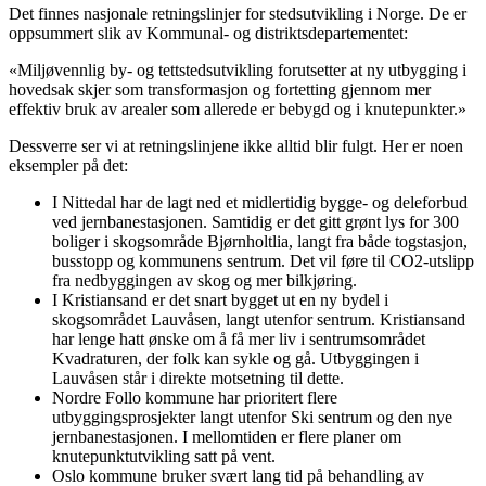
Det finnes nasjonale retningslinjer for stedsutvikling i Norge. De er
oppsummert slik av Kommunal- og distriktsdepartementet:
«Miljøvennlig by- og tettstedsutvikling forutsetter at ny utbygging i
hovedsak skjer som transformasjon og fortetting gjennom mer
effektiv bruk av arealer som allerede er bebygd og i knutepunkter.»
Dessverre ser vi at retningslinjene ikke alltid blir fulgt. Her er noen
eksempler på det:
I Nittedal har de lagt ned et midlertidig bygge- og deleforbud
ved jernbanestasjonen. Samtidig er det gitt grønt lys for 300
boliger i skogsområde Bjørnholtlia, langt fra både togstasjon,
busstopp og kommunens sentrum. Det vil føre til CO2-utslipp
fra nedbyggingen av skog og mer bilkjøring.
I Kristiansand er det snart bygget ut en ny bydel i
skogsområdet Lauvåsen, langt utenfor sentrum. Kristiansand
har lenge hatt ønske om å få mer liv i sentrumsområdet
Kvadraturen, der folk kan sykle og gå. Utbyggingen i
Lauvåsen står i direkte motsetning til dette.
Nordre Follo kommune har prioritert flere
utbyggingsprosjekter langt utenfor Ski sentrum og den nye
jernbanestasjonen. I mellomtiden er flere planer om
knutepunktutvikling satt på vent.
Oslo kommune bruker svært lang tid på behandling av