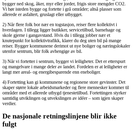
bygger ned skog, åker, myr eller jorder, frigis store mengder CO2.
Vi bør isteden bygge og fortette i grå områder; altså plasser som
allerede er asfaltert, gruslagt eller utbygget.
2) Når flere folk bor nær en togstasjon, reiser flere kollektivt i
hverdagen. I tillegg ligger butikker, servicetilbud, barnehage og
skole gjerne i gangavstand. Hvis du i tillegg jobber nær et
knutepunkt for kollektivtrafikk, klarer du deg uten bil på mange
reiser. Bygger kommunene derimot ut nye boliger og næringslokaler
utenfor sentrum, blir folk avhengige av bil.
3) Når vi fortetter i sentrum, bygger vi leiligheter. Det er etterspurt
og mangelvare i mange deler av landet. Fordelen er at leiligheter er
langt mer areal- og energibesparende enn eneboliger.
4) Fortetting kan gi kommunene og regionene store gevinster. Det
skaper større lokale arbeidsmarkeder og flere mennesker kommer til
områder med et allerede utbygd tjenestetilbud. Fortettingen styrker
samtidig utviklingen og utvekslingen av idéer – som igjen skaper
verdier.
De nasjonale retningslinjene blir ikke
fulgt