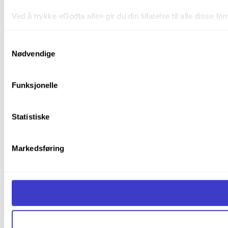
Ved å trykke «Godta alle» gir du din tillatelse til alle disse
Du kan trekke tilbake samtykket ditt til enhver tid ved å trykk
Samtykkevalg
Nødvendige
Du kan lese mer om hvordan vi bruker informasjonskapsler o
Funksjonelle
Statistiske
Markedsføring