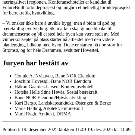
næringslivet i regionen. Konferansehotellet er kandidat til
FutureBuilt forbildeprosjekt og inngår i et helhetlig forbildeprosjekt
for bærekraftig byutvikling.
– Vi ønsker ikke bare å utvikle bygg, men å bidra til god og
bærekraftig byutvikling. Skamarken skal gi noe tilbake til
drammenserne og bli et sted hele byen kan være stolt av. Med
vinnerkonseptet på plass starter nå arbeidet med den videre
planlegging, i dialog med byen. Dette er starten på noe stort for
Strømsø, og for hele Drammen, avslutter Hovestøl.
Juryen har bestått av
Connie A. Nyhaven, Bane NOR Eiendom
Joachim Hovestøl, Bane NOR Eiendom
Håkon Gaarder-Larsen, Konferansehotell,
Hotelia Helle Stine Høvås, Sosial bærekraft,
Bane NOR Eiendom/Høvås utvikling
Kari Bergo, Landskapsarkitekt, Østengen & Bergo
Maria Hatling, Arkitekt, FutureBuilt
Marit Rygh, Arkitekt, DRMA
Publisert:
19. desember 2025 klokken 11:49
19. des. 2025 kl. 11:49