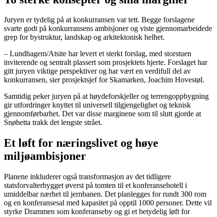
Juryen er tydelig på at konkurransen var tett. Begge forslagene
svarte godt på konkurransens ambisjoner og viste gjennomarbeidede
grep for bystruktur, landskap og arkitektonisk helhet.
– Lundhagem/Atsite har levert et sterkt forslag, med storstuen
inviterende og sentralt plassert som prosjektets hjerte. Forslaget har
gitt juryen viktige perspektiver og har vært en verdifull del av
konkurransen, sier prosjektsjef for Skamarken, Joachim Hovestøl.
Samtidig peker juryen på at høydeforskjeller og terrengoppbygning
gir utfordringer knyttet til universell tilgjengelighet og teknisk
gjennomførbarhet. Det var disse marginene som til slutt gjorde at
Snøhetta trakk det lengste strået.
Et løft for næringslivet og høye
miljøambisjoner
Planene inkluderer også transformasjon av det tidligere
statsforvalterbygget øverst på tomten til et konferansehotell i
umiddelbar nærhet til jernbanen. Det planlegges for rundt 300 rom
og en konferansesal med kapasitet på opptil 1000 personer. Dette vil
styrke Drammen som konferanseby og gi et betydelig løft for