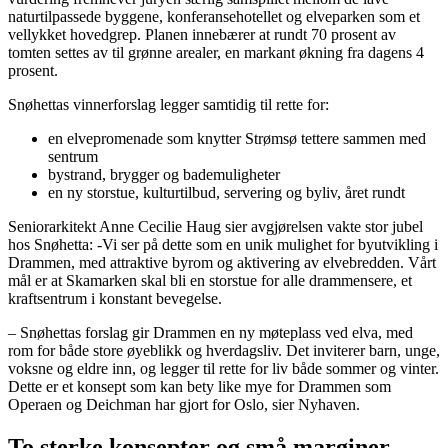
naturtilpassede byggene, konferansehotellet og elveparken som et
vellykket hovedgrep. Planen innebærer at rundt 70 prosent av
tomten settes av til grønne arealer, en markant økning fra dagens 4
prosent.
Snøhettas vinnerforslag legger samtidig til rette for:
en elvepromenade som knytter Strømsø tettere sammen med
sentrum
bystrand, brygger og bademuligheter
en ny storstue, kulturtilbud, servering og byliv, året rundt
Seniorarkitekt Anne Cecilie Haug sier avgjørelsen vakte stor jubel
hos Snøhetta: -Vi ser på dette som en unik mulighet for byutvikling i
Drammen, med attraktive byrom og aktivering av elvebredden. Vårt
mål er at Skamarken skal bli en storstue for alle drammensere, et
kraftsentrum i konstant bevegelse.
– Snøhettas forslag gir Drammen en ny møteplass ved elva, med
rom for både store øyeblikk og hverdagsliv. Det inviterer barn, unge,
voksne og eldre inn, og legger til rette for liv både sommer og vinter.
Dette er et konsept som kan bety like mye for Drammen som
Operaen og Deichman har gjort for Oslo, sier Nyhaven.
To sterke konsepter og små marginer