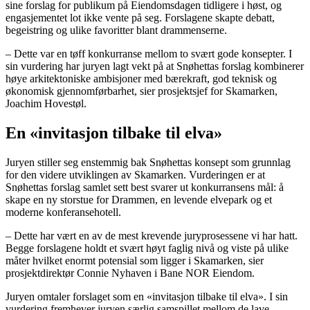
sine forslag for publikum på Eiendomsdagen tidligere i høst, og
engasjementet lot ikke vente på seg. Forslagene skapte debatt,
begeistring og ulike favoritter blant drammenserne.
– Dette var en tøff konkurranse mellom to svært gode konsepter. I
sin vurdering har juryen lagt vekt på at Snøhettas forslag kombinerer
høye arkitektoniske ambisjoner med bærekraft, god teknisk og
økonomisk gjennomførbarhet, sier prosjektsjef for Skamarken,
Joachim Hovestøl.
En «invitasjon tilbake til elva»
Juryen stiller seg enstemmig bak Snøhettas konsept som grunnlag
for den videre utviklingen av Skamarken. Vurderingen er at
Snøhettas forslag samlet sett best svarer ut konkurransens mål: å
skape en ny storstue for Drammen, en levende elvepark og et
moderne konferansehotell.
– Dette har vært en av de mest krevende juryprosessene vi har hatt.
Begge forslagene holdt et svært høyt faglig nivå og viste på ulike
måter hvilket enormt potensial som ligger i Skamarken, sier
prosjektdirektør Connie Nyhaven i Bane NOR Eiendom.
Juryen omtaler forslaget som en «invitasjon tilbake til elva». I sin
vurdering fremhever juryen særlig samspillet mellom de lave