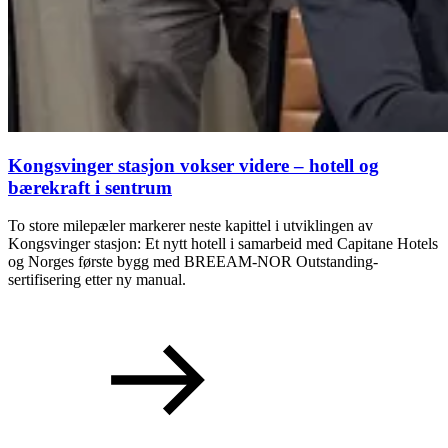
Kongsvinger stasjon vokser videre – hotell og
bærekraft i sentrum
To store milepæler markerer neste kapittel i utviklingen av
Kongsvinger stasjon: Et nytt hotell i samarbeid med Capitane Hotels
og Norges første bygg med BREEAM-NOR Outstanding-
sertifisering etter ny manual.