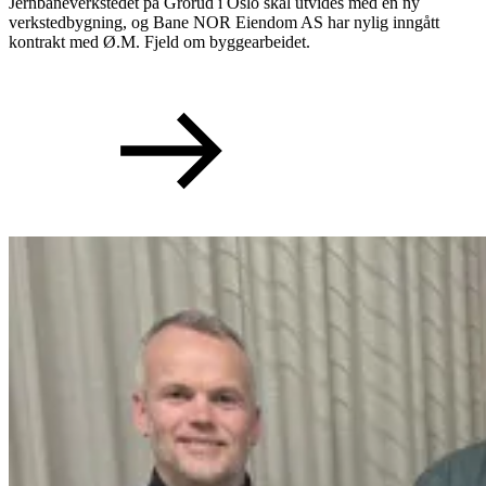
Jernbaneverkstedet på Grorud i Oslo skal utvides med en ny
verkstedbygning, og Bane NOR Eiendom AS har nylig inngått
kontrakt med Ø.M. Fjeld om byggearbeidet.