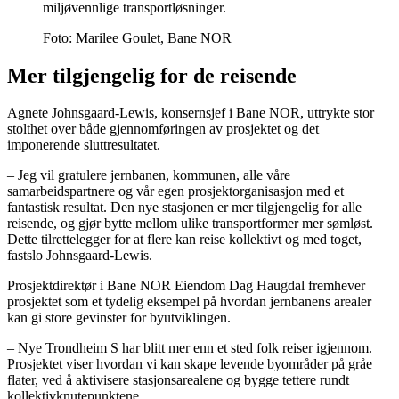
miljøvennlige transportløsninger.
Foto:
Marilee Goulet, Bane NOR
Mer tilgjengelig for de reisende
Agnete Johnsgaard-Lewis, konsernsjef i Bane NOR, uttrykte stor
stolthet over både gjennomføringen av prosjektet og det
imponerende sluttresultatet.
– Jeg vil gratulere jernbanen, kommunen, alle våre
samarbeidspartnere og vår egen prosjektorganisasjon med et
fantastisk resultat. Den nye stasjonen er mer tilgjengelig for alle
reisende, og gjør bytte mellom ulike transportformer mer sømløst.
Dette tilrettelegger for at flere kan reise kollektivt og med toget,
fastslo Johnsgaard-Lewis.
Prosjektdirektør i Bane NOR Eiendom Dag Haugdal fremhever
prosjektet som et tydelig eksempel på hvordan jernbanens arealer
kan gi store gevinster for byutviklingen.
– Nye Trondheim S har blitt mer enn et sted folk reiser igjennom.
Prosjektet viser hvordan vi kan skape levende byområder på gråe
flater, ved å aktivisere stasjonsarealene og bygge tettere rundt
kollektivknutepunktene.