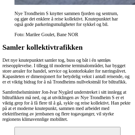
Nye Trondheim S knytter sammen fjorden og sentrum,
og gjør det enklere å reise kollektivt. Knutepunktet har
også gode parkeringsmuligheter for sykkel og bil.
Foto:
Marilee Goulet, Bane NOR
Samler kollektivtrafikken
Det nye knutepunktet samler tog, buss og båt i én sømløs
reiseopplevelse. I tillegg til moderne terminalområder, har bygget
store arealer for handel, service og kontorlokaler for næringslivet.
Kapasiteten er dimensjonert for betydelig vekst i antall reisende, og
er et viktig bidrag for å nå Trondheims nullvekstmål for biltrafikk.
Samferdselsminister Jon-Ivar Nygård understreket i sitt innlegg at
biltrafikken må ned, og at utviklingen av Nye Trondheim S er et
viktig grep for å få flere til å gå, sykle og reise kollektivt. Han pekte
på at et moderne knutepunkt, sammen med arbeidet med
elektrifisering av jernbanen og flere togavganger, vil styrke
regionens klimavennlige mobilitet.