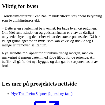
Viktig for byen
Trondheimsordfører Kent Ranum understreket stasjonens betydning
som byutviklingsprosjekt.
– Dette er en etterlengtet begivenhet, for både byen og regionen.
Området rundt stasjonen og godsterminalen er et av de dårligst
utnyttede i byen, og det er her vi har det største potensialet. Nå har
vi lagt grunnlaget for en bydel som kan vokse og utvikle seg i
mange år framover, sa Ranum.
Nye Trondheim S åpner for publikum fredag morgen, med en
markering gjennom dagen med gode tilbud for de reisende. All
trafikk vil gå fra det nye bygget, og den gamle stasjonen tas ut av
bruk.
Les mer på prosjektets nettside
Nye Trondheim S åpner
(åpnes i ny fane)