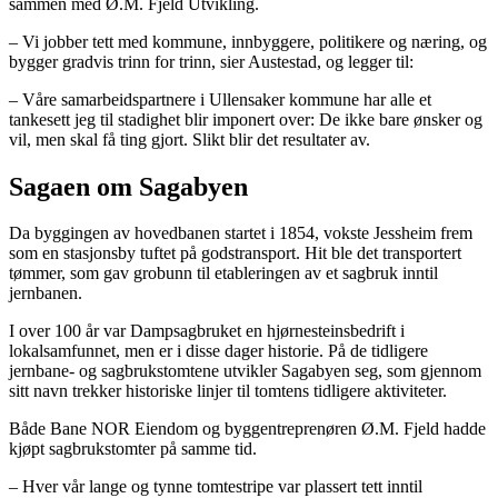
sammen med Ø.M. Fjeld Utvikling.
– Vi jobber tett med kommune, innbyggere, politikere og næring, og
bygger gradvis trinn for trinn, sier Austestad, og legger til:
– Våre samarbeidspartnere i Ullensaker kommune har alle et
tankesett jeg til stadighet blir imponert over: De ikke bare ønsker og
vil, men skal få ting gjort. Slikt blir det resultater av.
Sagaen om Sagabyen
Da byggingen av hovedbanen startet i 1854, vokste Jessheim frem
som en stasjonsby tuftet på godstransport. Hit ble det transportert
tømmer, som gav grobunn til etableringen av et sagbruk inntil
jernbanen.
I over 100 år var Dampsagbruket en hjørnesteinsbedrift i
lokalsamfunnet, men er i disse dager historie. På de tidligere
jernbane- og sagbrukstomtene utvikler Sagabyen seg, som gjennom
sitt navn trekker historiske linjer til tomtens tidligere aktiviteter.
Både Bane NOR Eiendom og byggentreprenøren Ø.M. Fjeld hadde
kjøpt sagbrukstomter på samme tid.
– Hver vår lange og tynne tomtestripe var plassert tett inntil