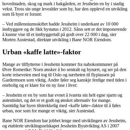
hovedstaden, skog og mark i bakgården, er Jessheim en by i stadig
vekst. Tross sin unge levealder som by, har den opplevd en utvikling
som få byer er forunt:
– Ved millenniumsskiftet hadde Jessheim i underkant av 10 000
innbyggere og de fikk bystatus i 2012. Sånn sett er det imponerende
å kunne vise til et innbyggertall på godt over 22 000 i dag, sier
Morten Austestad, direktør utvikling i Bane NOR Eiendom.
Urban «kaffe latte»-faktor
Mange av tilflytterne i Jessheim kommer fra nabokommuner på
Øvre Romerike: Noen ønsker å bo sentralt og bynært, og ser på den
korte reiseveien med tog til Oslo og nærheten til flyplassen på
Gardermoen som viktig. Andre føler seg kanskje ferdige med tiden i
enebolig og er klare for en ny fase i livet:
– Jessheim er en by som har evnet å ivareta sin helt egne sjarm og
autentisitet, og det er et godt og ønsket alternativ for mange.
Samtidig har byen tilstrekkelig med «kaffe latte»-faktor til å føles
urban, noe som for mange er viktig, sier Austestad.
Bane NOR Eiendom har jobbet lenge med utviklingen av Jessheim,
og etablerte utviklingsselskapet Jessheim Byutvikling AS i 2007