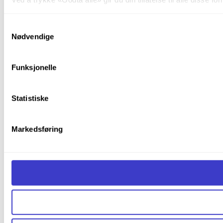
Du kan trekke tilbake samtykket ditt til enhver tid ved å trykk
Samtykkevalg
Nødvendige
Du kan lese mer om hvordan vi bruker informasjonskapsler o
Funksjonelle
Statistiske
Markedsføring