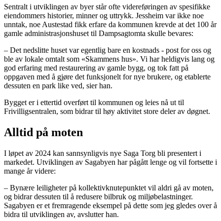
Sentralt i utviklingen av byer står ofte videreføringen av spesifikke
eiendommers historier, minner og uttrykk. Jessheim var ikke noe
unntak, noe Austestad fikk erfare da kommunen krevde at det 100 år
gamle administrasjonshuset til Dampsagtomta skulle bevares:
– Det nedslitte huset var egentlig bare en kostnads - post for oss og
ble av lokale omtalt som «Skammens hus». Vi har heldigvis lang og
god erfaring med restaurering av gamle bygg, og tok fatt på
oppgaven med å gjøre det funksjonelt for nye brukere, og etablerte
dessuten en park like ved, sier han.
Bygget er i ettertid overført til kommunen og leies nå ut til
Frivilligsentralen, som bidrar til høy aktivitet store deler av døgnet.
Alltid på moten
I løpet av 2024 kan sannsynligvis nye Saga Torg bli presentert i
markedet. Utviklingen av Sagabyen har pågått lenge og vil fortsette i
mange år videre:
– Bynære leiligheter på kollektivknutepunktet vil aldri gå av moten,
og bidrar dessuten til å redusere bilbruk og miljøbelastninger.
Sagabyen er et fremragende eksempel på dette som jeg gledes over å
bidra til utviklingen av, avslutter han.