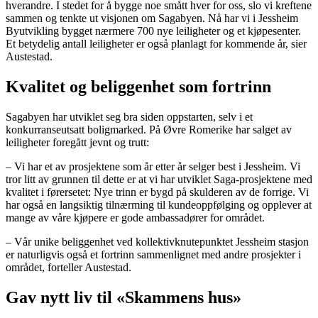
hverandre. I stedet for å bygge noe smått hver for oss, slo vi kreftene
sammen og tenkte ut visjonen om Sagabyen. Nå har vi i Jessheim
Byutvikling bygget nærmere 700 nye leiligheter og et kjøpesenter.
Et betydelig antall leiligheter er også planlagt for kommende år, sier
Austestad.
Kvalitet og beliggenhet som fortrinn
Sagabyen har utviklet seg bra siden oppstarten, selv i et
konkurranseutsatt boligmarked. På Øvre Romerike har salget av
leiligheter foregått jevnt og trutt:
– Vi har et av prosjektene som år etter år selger best i Jessheim. Vi
tror litt av grunnen til dette er at vi har utviklet Saga-prosjektene med
kvalitet i førersetet: Nye trinn er bygd på skulderen av de forrige. Vi
har også en langsiktig tilnærming til kundeoppfølging og opplever at
mange av våre kjøpere er gode ambassadører for området.
– Vår unike beliggenhet ved kollektivknutepunktet Jessheim stasjon
er naturligvis også et fortrinn sammenlignet med andre prosjekter i
området, forteller Austestad.
Gav nytt liv til «Skammens hus»