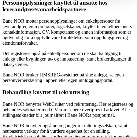
Personopplysninger knyttet til ansatte hos
leverandører/samarbeidspartnere
Bane NOR mottar personopplysninger om enkeltpersoner fra
leverandører, entreprenører, togselskaper, knyttet til enkeltpersoners
kontaktinformasjon, CV, kompetanse og annen informasjon som er
nødvendig for å oppfylle våre forpliktelser som oppdragsgiver og
eiendomsforvalter.
Det registreres også på enkeltpersoner om de skal ha tilgang til
anlegg eller bygninger, ut- og innpassering, samt brukertilganger til
datasystemer.
Bane NOR bruker HMSREG-systemet på sine anlegg, se egen
personvernerklæring i appen eller egen innloggingsportal.
Behandling knyttet til rekruttering
Bane NOR benytter WebCruiter ved rekruttering. Her registreres og
behandles søknader med CV som senere overføres til arkivet. Alle
stillingssøknader blir journalført i Bane NORs postjournal.
Bane NOR benytter også noen ganger rekrutteringsselskap, samt
nettbaserte verktøy for å vurdere egnethet for en stilling.
Kredittsjekk og habilitetskartlegging gjennomføres også for enkelte