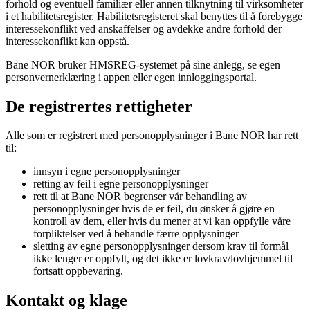
forhold og eventuell familiær eller annen tilknytning til virksomheter
i et habilitetsregister. Habilitetsregisteret skal benyttes til å forebygge
interessekonflikt ved anskaffelser og avdekke andre forhold der
interessekonflikt kan oppstå.
Bane NOR bruker HMSREG-systemet på sine anlegg, se egen
personvernerklæring i appen eller egen innloggingsportal.
De registrertes rettigheter
Alle som er registrert med personopplysninger i Bane NOR har rett
til:
innsyn i egne personopplysninger
retting av feil i egne personopplysninger
rett til at Bane NOR begrenser vår behandling av
personopplysninger hvis de er feil, du ønsker å gjøre en
kontroll av dem, eller hvis du mener at vi kan oppfylle våre
forpliktelser ved å behandle færre opplysninger
sletting av egne personopplysninger dersom krav til formål
ikke lenger er oppfylt, og det ikke er lovkrav/lovhjemmel til
fortsatt oppbevaring.
Kontakt og klage