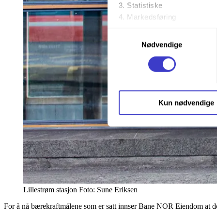
Statistiske
Markedsføring
Samtykkevalg
Ved å trykke «Godta alle» gir 
Nødvendige
trykke på avmerkingsboksen u
Du kan trekke tilbake samtykke
Du kan lese mer om hvordan v
Kun nødvendige
personopplysninger på vår s
Lillestrøm stasjon
Foto:
Sune Eriksen
For å nå bærekraftmålene som er satt innser Bane NOR Eiendom at det m