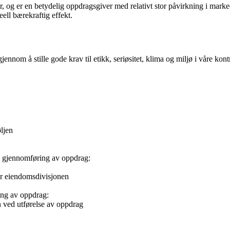
og er en betydelig oppdragsgiver med relativt stor påvirkning i markede
eell bærekraftig effekt.
om å stille gode krav til etikk, seriøsitet, klima og miljø i våre kontr
ljen
 og gjennomføring av oppdrag:
for eiendomsdivisjonen
ing av oppdrag:
on ved utførelse av oppdrag