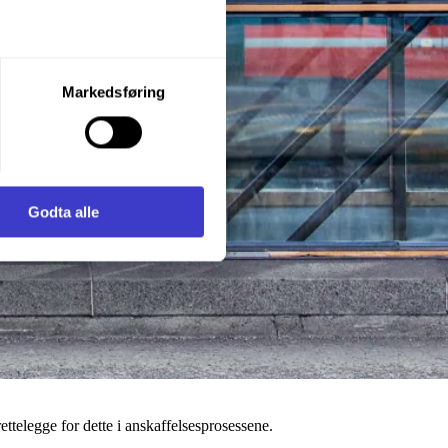
let du vil samtykke til ved å
Markedsføring
enstre hjørne av nettsiden.
i samler inn og behandler
Godta alle
ttelegge for dette i anskaffelsesprosessene.