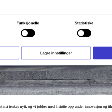
du din tillatelse til alle disse formålene. Du kan også velge formå
Funksjonelle
Statistiske
nder formålet, og deretter trykke «Lagre innstillingene».
t ditt til enhver tid ved å trykke på det lille ikonet i nederste v
i bruker informasjonskapsler og annen teknologi, og hvordan v
Lagre innstillinger
ide
Informasjonskapsler (Cookies)
.
å tenkes nytt, og vi jobber med å støtte opp under innovasjon og tilre