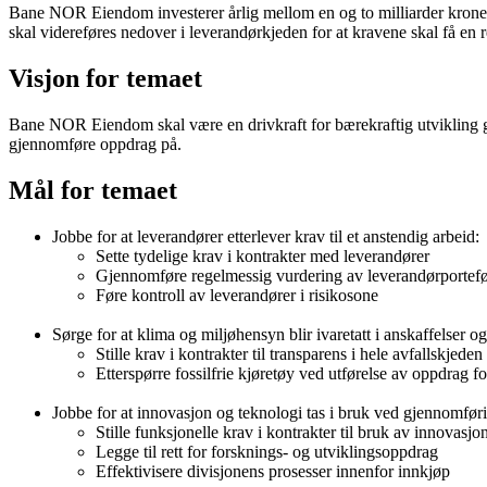
Bane NOR Eiendom investerer årlig mellom en og to milliarder kroner, 
skal videreføres nedover i leverandørkjeden for at kravene skal få en r
Visjon for temaet
Bane NOR Eiendom skal være en drivkraft for bærekraftig utvikling gjenn
gjennomføre oppdrag på.
Mål for temaet
Jobbe for at leverandører etterlever krav til et anstendig arbeid:
Sette tydelige krav i kontrakter med leverandører
Gjennomføre regelmessig vurdering av leverandørportefø
Føre kontroll av leverandører i risikosone
Sørge for at klima og miljøhensyn blir ivaretatt i anskaffelser
Stille krav i kontrakter til transparens i hele avfallskjeden
Etterspørre fossilfrie kjøretøy ved utførelse av oppdrag 
Jobbe for at innovasjon og teknologi tas i bruk ved gjennomfør
Stille funksjonelle krav i kontrakter til bruk av innovasj
Legge til rett for forsknings- og utviklingsoppdrag
Effektivisere divisjonens prosesser innenfor innkjøp