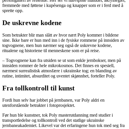
persongalleri av reisende. Her ser vi halvspiste måltider, akrylnegler,
fremmede med føttene i kupésenga og knapper som er i ferd med å
sprette opp.
De uskrevne kodene
Som betrakter blir man slått av hvor nært Poly kommer i bildene
sine. Ikke bare er hun med inn i de fysiske rommene på innsiden av
togvognene, men hun nærmer seg også de uskrevne kodene,
ritualene og historiene til menneskene som er på reise.
– Togvognene kan fra utsiden se ut som enkle jernbokser, men på
innsiden rommer de hele mikrokosmos. Det finnes en spesiell,
nærmest surrealistisk atmosfære i ukrainske tog; en blanding av
rutine, intimitet, absurditet og uventet skjønnhet, forteller Poly.
Fra tollkontroll til kunst
Fordi hun selv har jobbet på jernbanen, var Poly aldri en
utenforstående betrakter i fotoprosjektet.
Før hun ble kunstner, tok Poly masterutdanning med studier i
transportledelse og tollkontroll ved det statlige ukrainske
jernbaneakademiet. Likevel var det erfaringene hun tok med seg fra