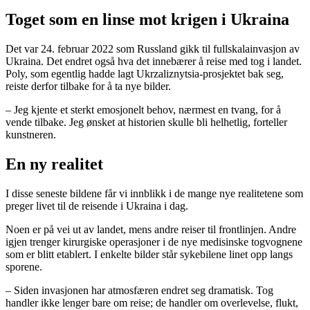
Toget som en linse mot krigen i Ukraina
Det var 24. februar 2022 som Russland gikk til fullskalainvasjon av
Ukraina. Det endret også hva det innebærer å reise med tog i landet.
Poly, som egentlig hadde lagt Ukrzaliznytsia-prosjektet bak seg,
reiste derfor tilbake for å ta nye bilder.
– Jeg kjente et sterkt emosjonelt behov, nærmest en tvang, for å
vende tilbake. Jeg ønsket at historien skulle bli helhetlig, forteller
kunstneren.
En ny realitet
I disse seneste bildene får vi innblikk i de mange nye realitetene som
preger livet til de reisende i Ukraina i dag.
Noen er på vei ut av landet, mens andre reiser til frontlinjen. Andre
igjen trenger kirurgiske operasjoner i de nye medisinske togvognene
som er blitt etablert. I enkelte bilder står sykebilene linet opp langs
sporene.
– Siden invasjonen har atmosfæren endret seg dramatisk. Tog
handler ikke lenger bare om reise; de handler om overlevelse, flukt,