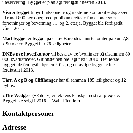
uteservering. Bygget er planlagt ferdigstilt høsten 2013.
Visma-bygget
tilbyr funksjonelle og moderne kontorarbeidsplasser
til rundt 800 personer, med publikumsrettede funksjoner som
forretninger og bevertning i 1. og 2. etasje. Bygget ble ferdigstilt
våren 2011.
Mad-bygget
er bygget på en av Barcodes minste tomter på kun 7,8
x 90 meter. Bygget har 76 leiligheter.
DNBs nye hovedkontor
vil bestå av tre bygninger på tilsammen 80
000 kvadratmeter. Grunnsteinen ble lagt ned i 2010. Det første
bygget ble ferdigstilt høsten 2012, og de øvrige byggene ble
ferdigstilt i 2013.
Tårn A og B og Cliffhanger
har til sammen 185 leiligheter og 12
byhus.
«The Wedge»
(«Kilen») er rekkens kanskje mest særpregede.
Bygget ble solgt i 2016 til Wahl Eiendom
Kontaktpersoner
Adresse