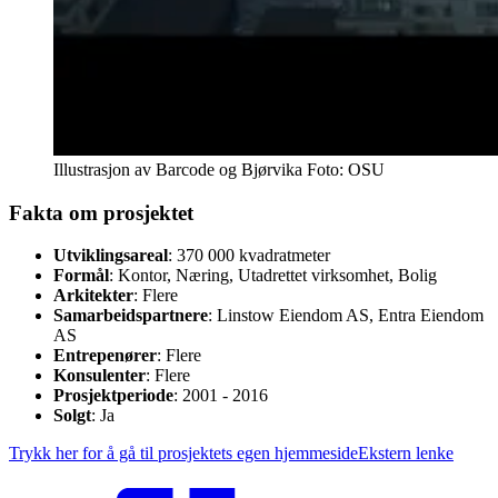
Illustrasjon av Barcode og Bjørvika
Foto:
OSU
Fakta om prosjektet
Utviklingsareal
: 370 000 kvadratmeter
Formål
: Kontor, Næring, Utadrettet virksomhet, Bolig
Arkitekter
: Flere
Samarbeidspartnere
: Linstow Eiendom AS, Entra Eiendom
AS
Entrepenører
: Flere
Konsulenter
: Flere
Prosjektperiode
: 2001 - 2016
Solgt
: Ja
Trykk her for å gå til prosjektets egen hjemmeside
Ekstern lenke