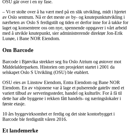
OSU går over i en ny fase.
– Vi er stolte over å ha vært med på en slik utvikling, midt i hjertet
av Oslo sentrum. Nå er det meste av by- og knutepunktutvikling i
nærheten av Oslo S ferdigstilt og tiden er derfor inne for å takke for
laget og konsentrere oss om nye, spennende oppgaver i vårt arbeid
med å utvikle knutepunkt, sier administrerende direktør Jon-Erik
Lunøe, i Bane NOR Eiendom.
Om Barcode
Barcode i Bjørvika strekker seg fra Oslo Atrium og østover mot
Middelalderparken. Historien om prosjektet startet i 2001 da
selskapet Oslo S Utvikling (OSU) ble etablert.
OSU eies av Linstow Eiendom, Entra Eiendom og Bane NOR
Eiendom. En av visjonene var å lage et pulserende gateliv med et
variert tilbud av serveringssteder, handel og kulturliv. For å få til
dette har alle byggene i rekken fått handels- og næringslokaler i
første etasje.
10 års byggevirksomhet er ferdig og det siste kontorbygget i
Barcode ble ferdigstilt våren 2016.
Et landemerke