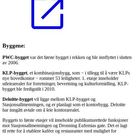
Byggene
:
PWC-bygget
var det første bygget i rekken og ble innflyttet i slutten
av 2006.
KLP-bygget
, et kombinasjonsbygg, som − i tillegg til å være KLPs
nye hovedkontor − rommer 53 leiligheter. 1. etasje inneholder
utleiearealer for forretninger, bevertning og kulturformidling. KLP-
bygget ble ferdigstilt i 2010.
Deloitte-bygget
vil ligge mellom KLP-bygget og
Stasjonsallmenningen, og er planlagt som et kontorbygg. Deloitte
har inngått avtale om å leie kontorarealet.
Byggets to første etasjer vil inneholde publikumsrettede funksjoner
mot Stasjonsallmenningen og Dronning Eufemias gate. Det er lagt
til rette for å etablere kaféer og restauranter med mulighet for