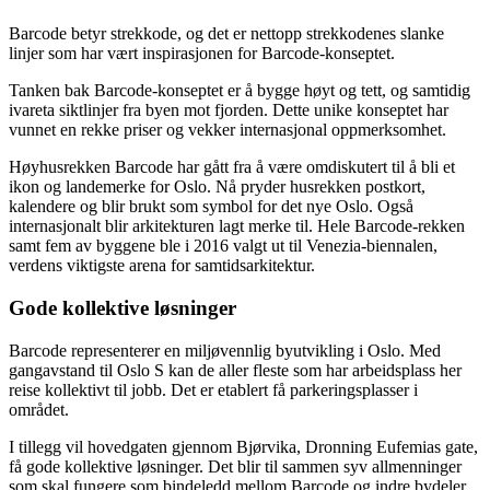
Barcode betyr strekkode, og det er nettopp strekkodenes slanke
linjer som har vært inspirasjonen for Barcode-konseptet.
Tanken bak Barcode-konseptet er å bygge høyt og tett, og samtidig
ivareta siktlinjer fra byen mot fjorden. Dette unike konseptet har
vunnet en rekke priser og vekker internasjonal oppmerksomhet.
Høyhusrekken Barcode har gått fra å være omdiskutert til å bli et
ikon og landemerke for Oslo. Nå pryder husrekken postkort,
kalendere og blir brukt som symbol for det nye Oslo. Også
internasjonalt blir arkitekturen lagt merke til. Hele Barcode-rekken
samt fem av byggene ble i 2016 valgt ut til Venezia-biennalen,
verdens viktigste arena for samtidsarkitektur.
Gode kollektive løsninger
Barcode representerer en miljøvennlig byutvikling i Oslo. Med
gangavstand til Oslo S kan de aller fleste som har arbeidsplass her
reise kollektivt til jobb. Det er etablert få parkeringsplasser i
området.
I tillegg vil hovedgaten gjennom Bjørvika, Dronning Eufemias gate,
få gode kollektive løsninger. Det blir til sammen syv allmenninger
som skal fungere som bindeledd mellom Barcode og indre bydeler.